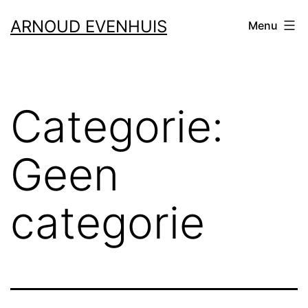
Ga
ARNOUD EVENHUIS
Menu
naar
de
inhoud
Categorie:
Geen
categorie