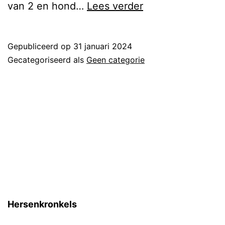
Bedenk
van 2 en hond…
Lees verder
goed
wat
Gepubliceerd op
31 januari 2024
je
Gecategoriseerd als
Geen categorie
niet
met
je
tijd
doet
Hersenkronkels