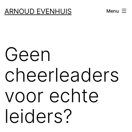
Ga
ARNOUD EVENHUIS
Menu
naar
de
inhoud
Geen
cheerleaders
voor echte
leiders?